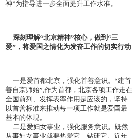
神”为指导进一步全面提升工作水准。
深刻理解“北京精神”核心，做到“三
爱”，将爱国之情化为发奋工作的切实行动
一是爱首都北京，强化首善意识。“建首
善自京师始”,作为首都，北京各项工作走在
全国前列、发挥表率作用是应该的，坚持
以首善标准来推动每一项工作就是爱国最
基本的体现。
二是爱妇女事业，强化服务意识。既然
从事妇女事业就要热爱它、钻研它。近年