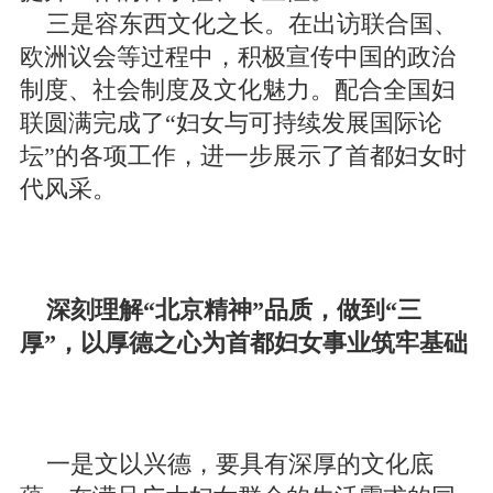
三是容东西文化之长。在出访联合国、
欧洲议会等过程中，积极宣传中国的政治
制度、社会制度及文化魅力。配合全国妇
联圆满完成了“妇女与可持续发展国际论
坛”的各项工作，进一步展示了首都妇女时
代风采。
深刻理解“北京精神”品质，做到“三
厚”，以厚德之心为首都妇女事业筑牢基础
一是文以兴德，要具有深厚的文化底