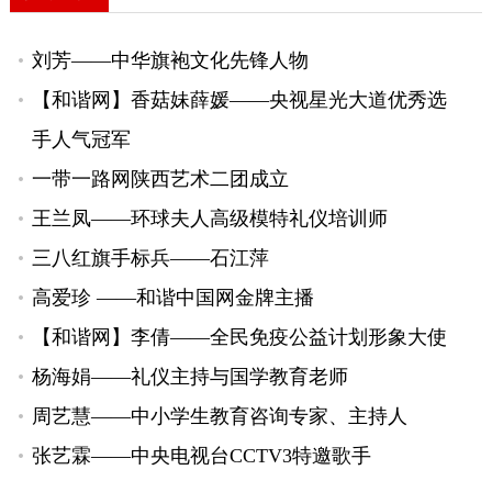
刘芳——中华旗袍文化先锋人物
【和谐网】香菇妹薛媛——央视星光大道优秀选
手人气冠军
一带一路网陕西艺术二团成立
王兰凤——环球夫人高级模特礼仪培训师
三八红旗手标兵——石江萍
高爱珍 ——和谐中国网金牌主播
【和谐网】李倩——全民免疫公益计划形象大使
杨海娟——礼仪主持与国学教育老师
周艺慧——中小学生教育咨询专家、主持人
张艺霖——中央电视台CCTV3特邀歌手