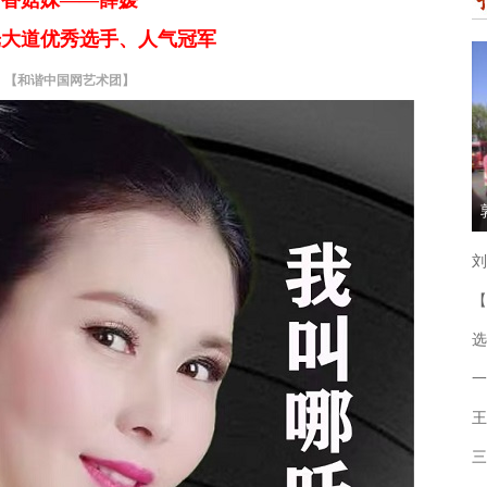
香菇妹——薛媛
光大道优秀选手、人气冠军
【和谐中国网艺术团】
刘
【
选
一
王
三