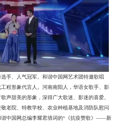
放
一
优秀选手、人气冠军。
和谐中国网艺术团特邀歌唱
化工程形象代言人。
河南南阳人，华语女歌手、影
方歌声甜美的形象，深得广大歌迷、影迷的喜爱。
走进敬老院、特教学校、农业种植基地及消防队慰问
唱和谐中国网总编李耀君填词的“《抗疫赞歌》——新