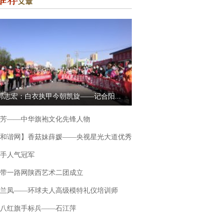
郭志宏：白衣执甲今朝凯旋——记合阳...
芳——中华旗袍文化先锋人物
和谐网】香菇妹薛媛——央视星光大道优秀
手人气冠军
带一路网陕西艺术二团成立
兰凤——环球夫人高级模特礼仪培训师
八红旗手标兵——石江萍