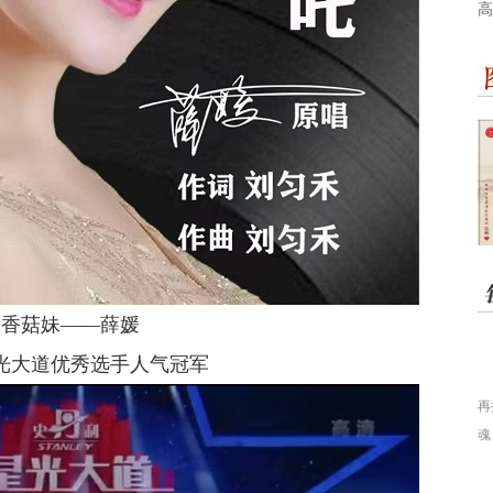
高
香菇妹——薛媛
光大道优秀选手人气冠军
再
魂
定
子