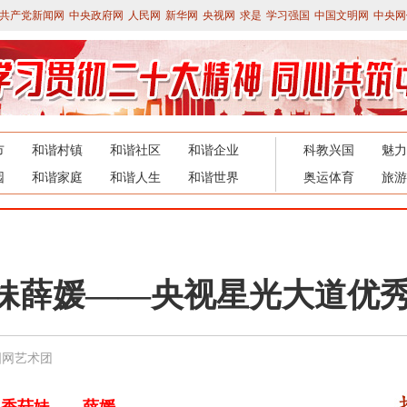
共产党新闻网
中央政府网
人民网
新华网
央视网
求是
学习强国
中国文明网
中央网
市
和谐村镇
和谐社区
和谐企业
科教兴国
魅力
园
和谐家庭
和谐人生
和谐世界
奥运体育
旅游
妹薛媛——央视星光大道优
国网艺术团