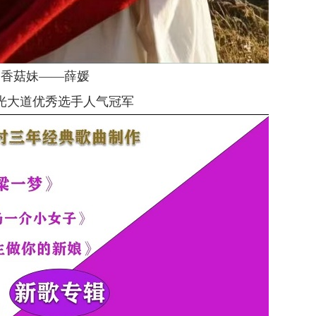
香菇妹——薛媛
光大道优秀选手人气冠军