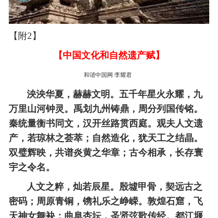
【附2】
【
中国文化和自然遗产赋
】
和谐中国网 李耀君
泱泱华夏，赫赫文明。五千年星火永耀，九
万里山河钟灵。禹划九州铸鼎，周分列国传铭。
秦统量衡书同文，汉开丝路贯西庭。观夫人文遗
产，若琼林之荟萃；自然造化，犹天工之结晶。
双璧辉映，共谱炎黄之华章；古今相承，长存寰
宇之令名。
人文之粹，灿若辰星。殷墟甲骨，契远古之
密码；周原青铜，镌礼乐之峥嵘。敦煌石窟，飞
天神女舞袂；曲阜杏坛，圣贤弦歌传经。都江堰