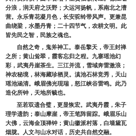
分浪，润天府之沃野；大运河扬帆，系南北之漕
营。永乐青花凝月色，长安驼铃带风声。更兼昆
曲绕梁，水墨丹青；二十四节气，农耕文明。此
皆先民之智，民族之魂也。
自然之奇，鬼斧神工。泰岳擎天，帝王封禅
之所；黄山耸翠，霞客忘归之程。九寨瑶池幻
彩，武夷丹崖茶生。三江并流，雪域奔雷激浪；
神农秘境，林海藏珍栖灵。滇池石林竞秀，天山
瑶池涵清。峨眉佛光现瑞，怒江峡谷雷鸣。此乃
造化所钟，天地所毓也。
至若双遗合璧，更显恢宏。武夷丹霞，朱子
理学遗韵；泰山摩崖，帝王笔阵留踪。峨眉乐山
大佛，云海金顶禅钟；黄山徽派村落，白墙黛瓦
烟胧。人文与山水对话，历史共自然交融。