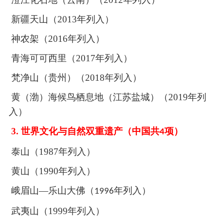
新疆天山（
2013
年列入）
神农架（
2016
年列入）
青海可可西里（
2017
年列入）
梵净山（贵州）（
2018
年列入）
黄（渤）海候鸟栖息地（江苏盐城）（
2019
年列
入）
3.
世界文化与自然双重遗产（中国共
项）
4
泰山（
1987
年列入）
黄山（
1990
年列入）
峨眉山
—乐山大佛（
年列入）
1996
武夷山（
1999
年列入）