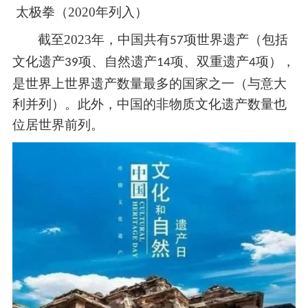
太极拳（
2020
年列入）
截至
2023
年，中国共有
项世界遗产（包括
57
文化遗产
项、自然遗产
项、双重遗产
项），
39
14
4
是世界上世界遗产数量最多的国家之一（与意大
利并列）。此外，中国的非物质文化遗产数量也
位居世界前列。