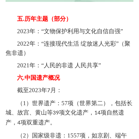
五.
历年主题（部分）
2023
年：“文物保护利用与文化自信自强”
2022
年：“连接现代生活 绽放迷人光彩”（聚
焦非遗）
2021
年：“人民的非遗 人民共享”
六.
中国遗产概况
截至
2023
年
月：
7
（1）
世界遗产：
57
项（世界第二），包括长
城、故宫、黄山等
项文化遗产，
项自然遗
39
14
产，
项双重遗产。
4
（2）
国家级非遗：
1557
项，如京剧、端午