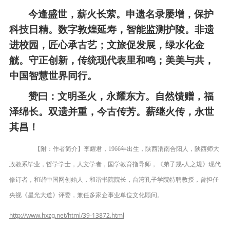
今逢盛世，薪火长萦。申遗名录屡增，保护
科技日精。数字敦煌延寿，智能监测护陵。非遗
进校园，匠心承古艺；文旅促发展，绿水化金
觥。守正创新，传统现代表里和鸣；美美与共，
中国智慧世界同行。
赞曰：文明圣火，永耀东方。自然馈赠，福
泽绵长。双遗并重，今古传芳。薪继火传，永世
其昌！
【附：作者简介】李耀君，1966年出生，陕西渭南合阳人，陕西师大
政教系毕业，哲学学士，人文学者，国学教育指导师，《弟子规▪人之规》现代
修订者，和谐中国网创始人，和谐书院院长，台湾孔子学院特聘教授，曾担任
央视《星光大道》评委，兼任多家企事业单位文化顾问。
http://www.hxzg.net/html/39-13872.html