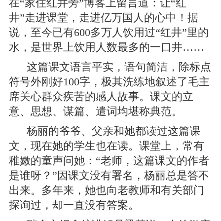
在“家住红井旁”博客上留言道：让“红
井”走进课堂，走进亿万国人的心中！据
说，至今已有600多万人饮用过“红井”里的
水，是世界上饮用人数最多的一口井……
这篇课文语言平实，语句简洁，除标点
符号外刚好100字，极其洗练地叙述了毛主
席关心群众疾苦的感人故事。课文的立
意、思想、谋篇、遣词均堪称典范。
杨丽的爷爷、父亲和她都读过这篇课
文，现在她的学生也在读。课堂上，常有
稚嫩的童声问她：“老师，这篇课文的作者
是谁呀？”因课文没有署名，杨丽总是答不
出来。多年来，她也向老教师和有关部门
探询过，却一直没有答案。