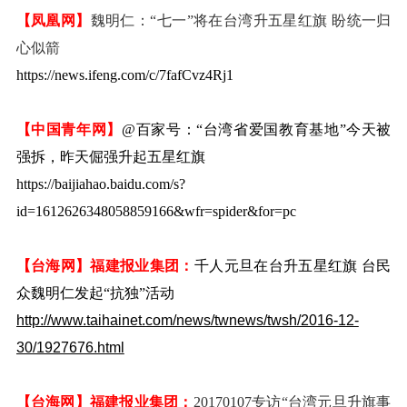
【凤凰网】
魏明仁：“七一”将在台湾升五星红旗 盼统一归
心似箭
https://news.ifeng.com/c/7fafCvz4Rj1
【中国青年网】
@百家号：
“台湾省爱国教育基地”今天被
强拆，昨天倔强升起五星红旗
https://baijiahao.baidu.com/s?
id=1612626348058859166&wfr=spider&for=pc
【台海网】
福建报业集团：
千人元旦在台升五星红旗 台民
众魏明仁发起“抗独”活动
http://www.taihainet.com/news/twnews/twsh/2016-12-
30/1927676.html
【台海网】
福建报业集团：
20170107
专访“台湾元旦升旗事