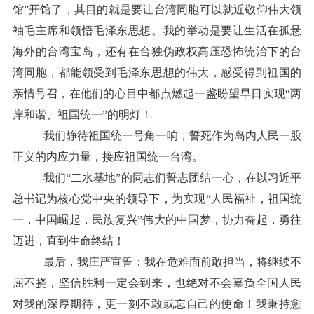
馆”开馆了，其目的就是要让台湾同胞可以就近敬仰伟大领
袖毛主席和领悟毛泽东思想。我的举动是要让生活在孤悬
海外的台湾宝岛，还有在台独伪政权高压恐怖统治下的台
湾同胞，都能领受到毛泽东思想的伟大，感受得到祖国的
亲情号召，在他们的心目中都点燃起一盏盼望早日实现“两
岸和谐、祖国统一”的明灯！
我们静待祖国统一号角一响，誓死作为岛内人民一股
正义的内应力量，接应祖国统一台湾。
我们“二水基地”的同志们誓志团结一心，在以习近平
总书记为核心党中央的领导下，为实现“人民福祉，祖国统
一，中国崛起，民族复兴”伟大的中国梦，协力奋起，勇往
迈进，直到生命终结！
最后，我庄严宣誓：我在危难面前敢担当，将继续不
屈不挠，坚信胜利一定会到来，也绝对不会辜负全国人民
对我的深厚期待，更一刻不敢或忘自己的使命！我秉持愈