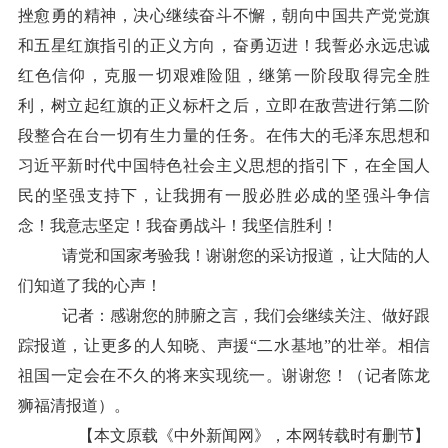
挫愈勇的精神，决心继续奋斗不懈，朝向中国共产党党旗
和五星红旗指引的正义方向，奋勇迈进！我誓必永远忠诚
红色信仰，克服一切艰难险阻，继第一阶段取得完全胜
利，树立起红旗的正义标杆之后，立即在敌营进行第二阶
段整合在台一切有生力量的任务。在伟大的毛泽东思想和
习近平新时代
中国特色社会主义思想
的指引下，在全国人
民的坚强支持下，让我拥有一股必胜必成的坚强斗争信
念！我意志坚定！我奋勇战斗！我坚信胜利！
请党和国家考验我！谢谢您的采访报道，让大陆的人
们知道了我的心声！
记者：感谢您的肺腑之言，我们会继续关注、做好跟
踪报道，让更多的人知晓、声援“二水基地”的壮举。相信
祖国一定会在不久的将来实现统一。谢谢您！（记者陈龙
狮福清报道）。
【本文原载《中外新闻网》，本网转载时有删节】