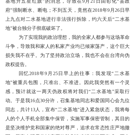
基地升五星红旗”的消息，导致在9月21日由彰化“县政
府”强制断水、断电；不到五天，竟然在2018年9月26日早
上九点对二水基地进行非法强行拆除，约六天后“二水基
地”被台独分子彻底破坏了。
为了实现我的政治理想，我的全家人都参与这场革命
斗争，导致我和家人的私家产业均已倾家荡产，这个巨大
损失我不在乎。为了坚持政治立场，我也不会在台湾向伪
政权提告。
回忆2018年9月25日早上的往事：我发现“二水基
地”被重兵包围，只准出、不准进。因此我突然有一个灵
感，预计就这一两天伪政权将对我们“二水基地”采取行
动。于是我16点30分许，召集基地同志和爱国同心会九位
同志，共计13人，宣布“二水基地”进入紧急状态，我将每
人的个人手机全部集中保管，实施军事保密管制，其目的
是坚决维护党和国家的绝对尊严，追求在常态性庄严地撤