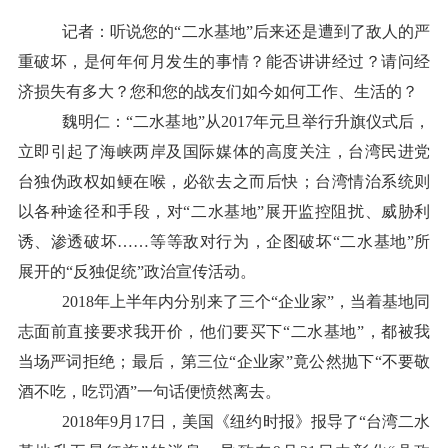
记者：听说您的“二水基地”后来还是遭到了敌人的严
重破坏，是何年何月发生的事情？能否讲讲经过？请问经
济损失有多大？您和您的战友们如今如何工作、生活的？
魏明仁：“二水基地”从2017年元旦举行升旗仪式后，
立即引起了海峡两岸及国际媒体的高度关注，台湾民进党
台独伪政权如鲠在喉，必欲去之而后快；台湾情治系统则
以各种途径和手段，对“二水基地”展开监控阻扰、威胁利
诱、渗透破坏……等等敌对行为，企图破坏“二水基地”所
展开的“反独促统”政治宣传活动。
2018年上半年内分别来了三个“企业家”，当着基地同
志面前直接要求我开价，他们要买下“二水基地”，都被我
当场严词拒绝；最后，第三位“企业家”竟公然抛下“不要敬
酒不吃，吃罚酒”一句话便愤然离去。
2018年9月17日，美国《纽约时报》报导了“台湾二水