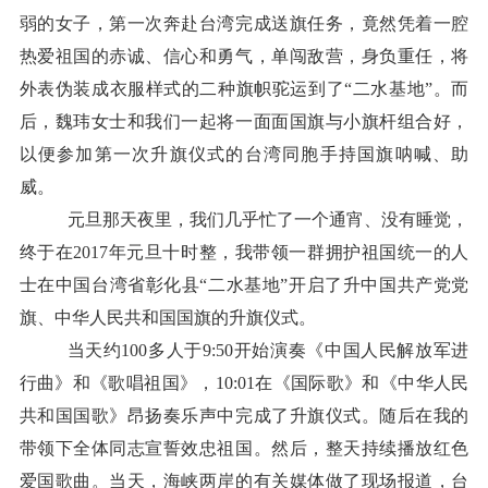
弱的女子，第一次奔赴台湾完成送旗任务，竟然凭着一腔
热爱祖国的赤诚、信心和勇气，单闯敌营，身负重任，将
外表伪装成衣服样式的二种旗帜驼运到了“二水基地”。而
后，魏玮女士和我们一起将一面面国旗与小旗杆组合好，
以便参加第一次升旗仪式的台湾同胞手持国旗呐喊、助
威。
元旦那天夜里，我们几乎忙了一个通宵、没有睡觉，
终于在2017年元旦十时整，我带领一群拥护祖国统一的人
士在中国台湾省彰化县“二水基地”开启了升中国共产党党
旗、中华人民共和国国旗的升旗仪式。
当天约100多人于9:50开始演奏《中国人民解放军进
行曲》和《歌唱祖国》，10:01在《国际歌》和《中华人民
共和国国歌》昂扬奏乐声中完成了升旗仪式。随后在我的
带领下全体同志宣誓效忠祖国。然后，整天持续播放红色
爱国歌曲。当天，海峡两岸的有关媒体做了现场报道，台