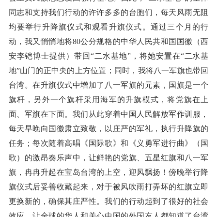
同志和支持我们行动的许许多多的台胞们，每天风雨无阻
均要举行升降旗仪式和观看升旗仪式。通过三个月的行
动，我又悄悄地将80公分规格的中华人民共和国国徽（西
安李铠博士提供）带回“二水基地”，将她安置在“二水基
地”山门的正中央的上方位置；同时，我将八一军旗也带回
台湾。在升旗仪式中增加了八一军旗的元素，国旗是一个
旗杆，另外一个旗杆采用海军的升旗模式，将党旗在上
面、军旗在下面。我们从此穿着中国人民解放军作训服，
每天早晚向国徽肃立致敬，以庄严的军礼，执行升降旗的
任务；每次随着高唱《国际歌》和《义勇军进行曲》（国
歌）的激昂奏乐声中，让鲜艳的党旗、五星红旗和八一军
旗，冉冉升起在宝岛台湾的上空，迎风飘扬！傍晚举行降
旗仪式后妥善收藏起来，对于被风吹雨打弄坏的红旗立即
更换新的，确保其庄严性。我们的行动起到了很好的社会
效应。让全球的华人和关心中国的外国友人都知道了台湾