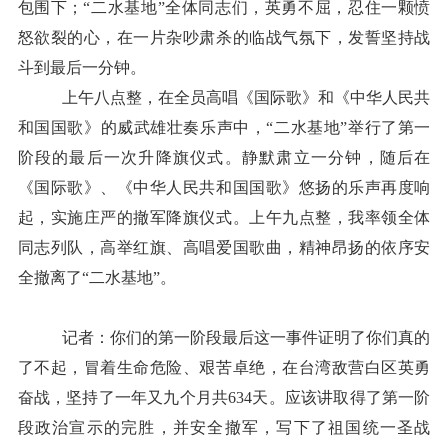
包围下；“二水基地”全体同志们，英勇不屈，忍住一颗愤
怒欲裂的心，在一片杂吵肃杀的临战气氛下，发誓坚持战
斗到最后一分钟。
上午八点整，在全员高唱《国际歌》和《中华人民共
和国国歌》的威武雄壮奏乐声中，“二水基地”举行了第一
阶段的最后一次升降旗仪式。静默肃立一分钟，随后在
《国际歌》、《中华人民共和国国歌》悠扬的乐声再度响
起，实施庄严的撤军降旗仪式。上午九点整，我率领全体
同志列队，高举红旗、高唱爱国歌曲，精神昂扬的依序安
全撤离了“二水基地”。
记者：你们的第一阶段最后这一事件证明了你们真的
了不起，冒着生命危险、艰苦卓绝，在台湾敌营白区英勇
奋战，坚持了一年又九个月共634天。应该讲取得了第一阶
段政治宣示的完胜，并安全撤军，写下了祖国统一圣战