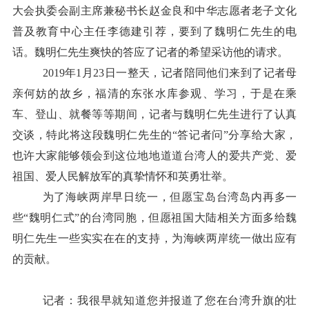
大会执委会副主席兼秘书长赵金良和中华志愿者老子文化
普及教育中心主任李德建引荐，要到了魏明仁先生的电
话。魏明仁先生爽快的答应了记者的希望采访他的请求。
2019年1月23日一整天，记者陪同他们来到了记者母
亲何妨的故乡，福清的东张水库参观、学习，于是在乘
车、登山、就餐等等期间，记者与魏明仁先生进行了认真
交谈，特此将这段魏明仁先生的“答记者问”分享给大家，
也许大家能够领会到这位地地道道台湾人的爱共产党、爱
祖国、爱人民解放军的真挚情怀和英勇壮举。
为了海峡两岸早日统一，但愿宝岛台湾岛内再多一
些“魏明仁式”的台湾同胞，但愿祖国大陆相关方面多给魏
明仁先生一些实实在在的支持，为海峡两岸统一做出应有
的贡献。
记者：我很早就知道您并报道了您在台湾升旗的壮