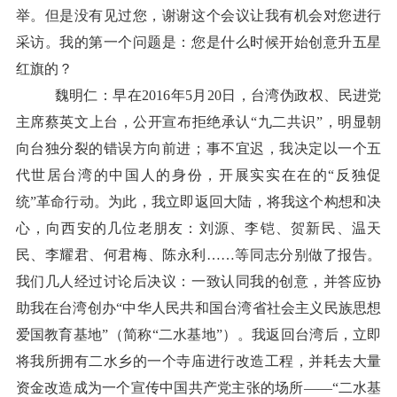
举。但是没有见过您，谢谢这个会议让我有机会对您进行
采访。我的第一个问题是：您是什么时候开始创意升五星
红旗的？
魏明仁：早在2016年5月20日，台湾伪政权、民进党
主席蔡英文上台，公开宣布拒绝承认“九二共识”，明显朝
向台独分裂的错误方向前进；事不宜迟，我决定以一个五
代世居台湾的中国人的身份，开展实实在在的“反独促
统”革命行动。为此，我立即返回大陆，将我这个构想和决
心，向西安的几位老朋友：刘源、李铠、贺新民、温天
民、李耀君、何君梅、陈永利……等同志分别做了报告。
我们几人经过讨论后决议：一致认同我的创意，并答应协
助我在台湾创办“中华人民共和国台湾省社会主义民族思想
爱国教育基地”（简称“二水基地”）。我返回台湾后，立即
将我所拥有二水乡的一个寺庙进行改造工程，并耗去大量
资金改造成为一个宣传中国共产党主张的场所——“二水基