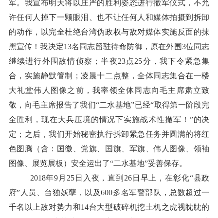
军。我宣布明天将以庄严的胜利姿态进行撤军仪式，不允
许任何人掉下一颗眼泪、也不让任何人和媒体拍摄到拆卸
的动作，以完全杜绝台湾伪政权与敌对媒体实施反面的抹
黑宣传！我决定13名同志留驻待命防御，原在外围3位同志
继续进行外围敌情侦察；半夜23点25分，我下令紧急集
合，实施静默管制；凌晨十二点整，全体同志集合在一楼
大礼堂伟人图像之前，我率领全体同志向毛主席肃立致
敬，向毛主席报告了我们“二水基地”已经“取得第一阶段完
全胜利，现在大兵压境的情况下实施战术性撤军！”的决
定；之后，我们开始秘密执行拆卸紧急任务并圆满的将红
色图腾（含：国徽、党旗、国旗、军旗、伟人图像、领袖
图像、展览展板）安全运出了“二水基地”妥善保存。
2018年9月25日入夜，直到26日早上，在彰化“县政
府”人员、台独妖孽，以及600多名军警部队，总数超过一
千名以上敌对势力和14台大型破碎机挖土机之虎视眈眈的