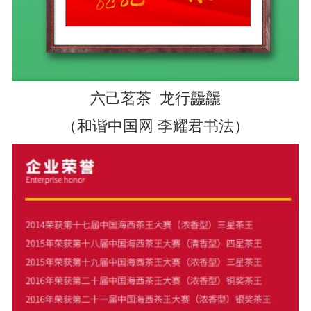
六己茗茶 龙行龘龘
（和谐中国网 李耀君书法）