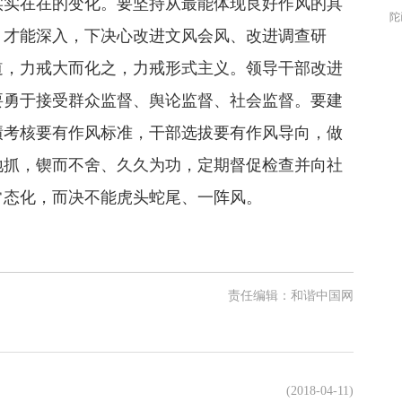
实实在在的变化。要坚持从最能体现良好作风的具
陀
、才能深入，下决心改进文风会风、改进调查研
经
影
道，力戒大而化之，力戒形式主义。领导干部改进
那
要勇于接受群众监督、舆论监督、社会监督。要建
绩考核要有作风标准，干部选拔要有作风导向，做
地抓，锲而不舍、久久为功，定期督促检查并向社
常态化，而决不能虎头蛇尾、一阵风。
责任编辑：和谐中国网
(2018-04-11)