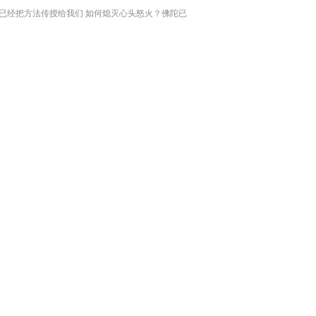
已经把方法传授给我们 如何熄灭心头怒火？佛陀已
把方法传授给我们。（图片来源：凤凰网佛教 摄
：宋杰） 佛陀已经把熄灭怒火的工具传授给我们，
就是：念