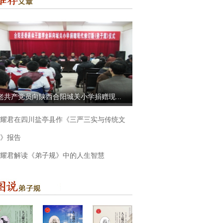
老共产党员向陕西合阳城关小学捐赠现...
耀君在四川盐亭县作《三严三实与传统文
》报告
耀君解读《弟子规》中的人生智慧