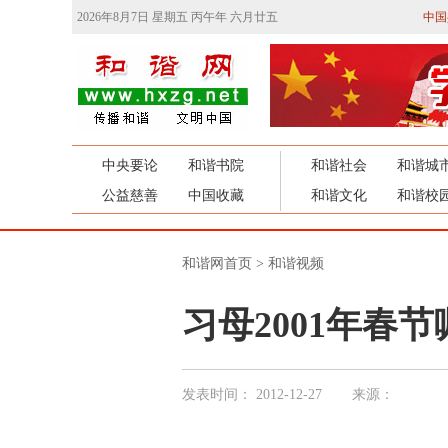
2026年8月7日 星期五 丙午年 六月廿五
中国
中央要论
和谐书院
和谐社会
和谐城
公益慈善
中国收藏
和谐文化
和谐校
和谐网首页
>
和谐视频
习母2001年春
发表时间：
2012-12-27
来源：