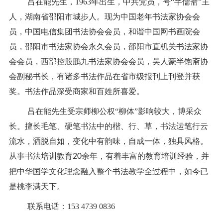
吕在能先生，1963年出生，中共党员，号“半儒斋”主
人，湖南省邵阳市城步人。现为中国老年书法家协会会
员，中国电信集团书法协会会员，和谐中国网书画院会
员，邵阳市书法家协会永久会员，邵阳市直机关书法家协
会会员，西部控股鹏九书法家协会会员，吴人豪半饱斋协
会副秘书长，有诸多书法作品在省市级报刊上刊登并获
奖。书法作品深受商家和百姓所喜爱。
吕在能先生受宗师柳公权“柳体”影响较大，博采众
长。擅长毛笔、硬笔书法中的楷、行、草，书法运笔行云
流水，洒脱自如，变化中有韵味，自成一体，独具风格。
从事书法培训教育
20
余年，有着丰富的教育培训经验，并
把中华国学文化理念融入整个书法教学全过程中，如今已
是桃李满天下。
联系电话：153 4739 0836