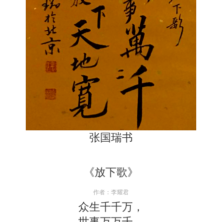
张国瑞书
《放下歌》
作者：李耀君
众生千千万，
世事万万千。