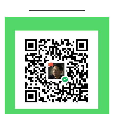
——————————