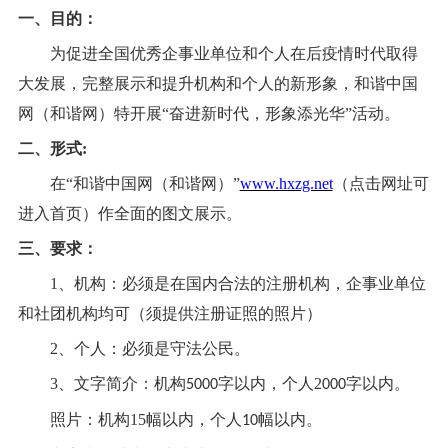
一、目的：
为促进全国优秀企事业单位和个人
在后疫情时代取得
大
发展，完整展示和提升机构和个人的新形象，
和谐中国
网（
和谐网
）
特开展
“奋进新时代，形象添光华”活动。
二、形式
:
在
“
和谐中国网（
和谐网
）
”
www.hxzg.net
（点击网址可
进入首页）作全面的图文展示。
三、要求：
1、机构：必须是在国内合法的注册机构，企事业单位
和社团机构均可（须提供注册证照的照片）
2、个人：必须是守法公民。
3、文字简介：机构
字以内，个人
2
字以内。
5000
000
照片：机构
15幅以内，个人
幅以内。
10