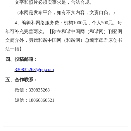
文字和照片必须实事求是，合法合规。
（本网是发布平台，如有不实内容，文责自负。）
4、编辑和网络服务费：机构1000元，个人500元。
每
年可补充完善两次。
【除在
和谐中国网（
和谐网
）
刊登图
文简介外，另赠
和谐中国网（
和谐网
）
总编李耀君原创书
法一幅】
四、投稿邮箱：
330835268@qq.com
五、
合作
联系：
微信：
330835268
短信：
18066860521