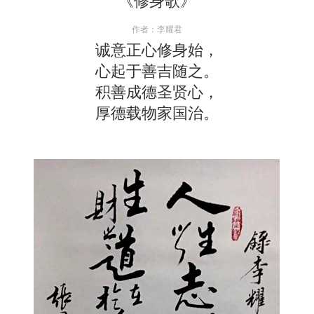
《修身歌》
作者：李耀君
诚意正心修身始，
心起于善吉随之。
积善成德圣贤心，
厚德载物家国治。