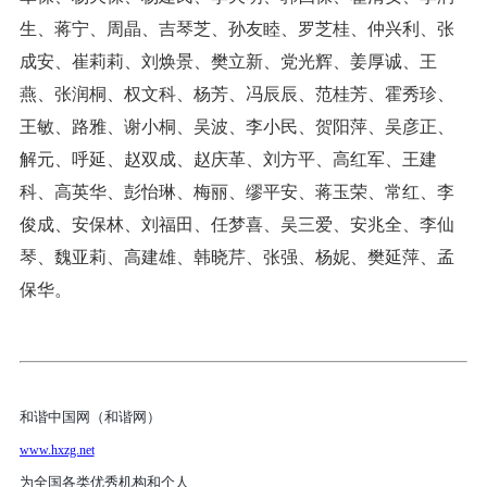
生、蒋宁、周晶、吉琴芝、孙友睦、罗芝桂、仲兴利、张
成安、崔莉莉、刘焕景、樊立新、党光辉、姜厚诚、王
燕、张润桐、权文科、杨芳、冯辰辰、范桂芳、霍秀珍、
王敏、路雅、谢小桐、吴波、李小民、贺阳萍、吴彦正、
解元、呼延、赵双成、赵庆革、刘方平、高红军、王建
科、高英华、彭怡琳、梅丽、缪平安、蒋玉荣、常红、李
俊成、安保林、刘福田、任梦喜、吴三爱、安兆全、李仙
琴、魏亚莉、高建雄、韩晓芹、张强、杨妮、樊延萍、孟
保华。
和谐中国网（和谐网）
www.hxzg.net
为全国各类优秀机构和个人