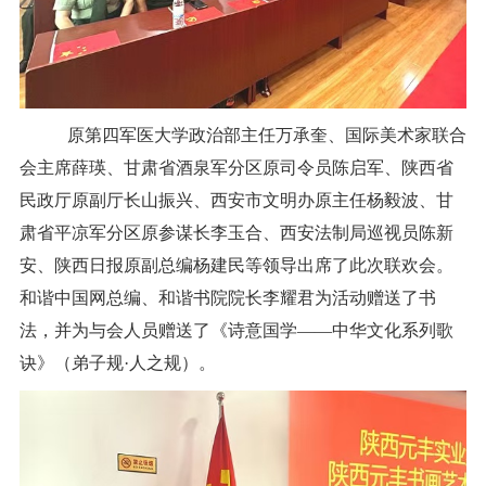
原第四军医大学政治部主任万承奎、国际美术家联合
会主席薛瑛、甘肃省酒泉军分区原司令员陈启军、陕西省
民政厅原副厅长山振兴、西安市文明办原主任杨毅波、甘
肃省平凉军分区原参谋长李玉合、西安法制局巡视员陈新
安、陕西日报原副总编杨建民等领导出席了此次联欢会。
和谐中国网总编、和谐书院院长李耀君为活动赠送了书
法，并为与会人员赠送了《诗意国学——中华文化系列歌
诀》（弟子规·人之规）。