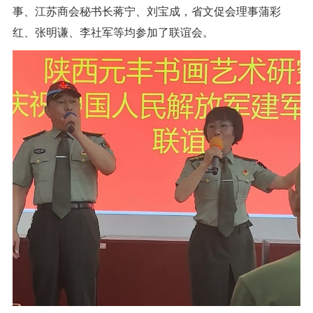
事、江苏商会秘书长蒋宁、刘宝成，省文促会理事蒲彩
红、张明谦、李社军等均参加了联谊会。