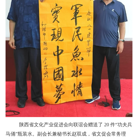
陕西省文化产业促进会向联谊会赠送了
20
件“功夫兵
马俑”瓶装水。副会长兼秘书长赵双成，省文促会常务理