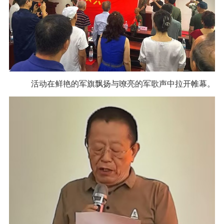
活动在鲜艳的军旗飘扬与嘹亮的军歌声中拉开帷幕。