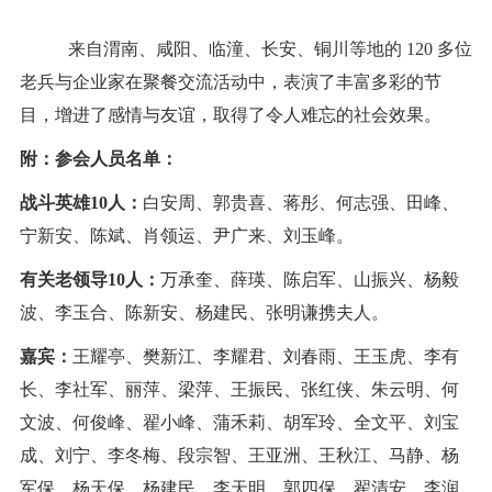
来自渭南、咸阳、临潼、长安、铜川等地的
120
多位
老兵与企业家在聚餐交流活动中，表演了丰富多彩的节
目，增进了感情与友谊，取得了令人难忘的社会效果。
附：参会人员名单：
战斗英雄10人：
白安周、郭贵喜、蒋彤、何志强、田峰、
宁新安、陈斌、肖领运、尹广来、刘玉峰。
有关老领导10人：
万承奎、薛瑛、陈启军、山振兴、杨毅
波、李玉合、陈新安、杨建民、张明谦携夫人。
嘉宾：
王耀亭、樊新江、李耀君、刘春雨、王玉虎、李有
长、李社军、丽萍、梁萍、王振民、张红侠、朱云明、何
文波、何俊峰、翟小峰、蒲禾莉、胡军玲、全文平、刘宝
成、刘宁、李冬梅、段宗智、王亚洲、王秋江、马静、杨
军保、杨天保、杨建民、李天明、郭四保、翟清安、李润