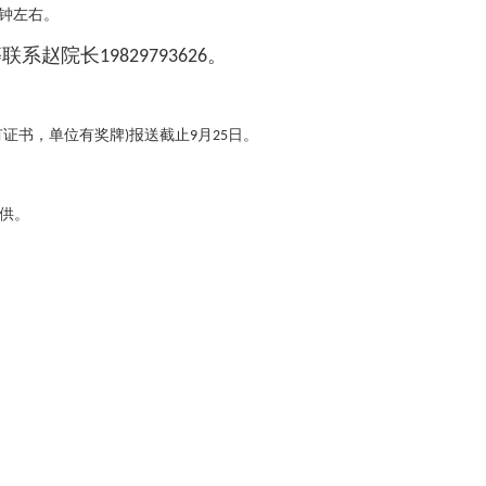
钟左右。
等联系赵院长
。
19829793626
有证书，单位有奖牌
报送截止
月
日。
)
9
25
供。