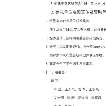
1.
参礼单位欢迎表演节目，每节目
分
5
2.
参礼单位展架宣传及赞助
3.
组委会为合办单位颁发奖牌。
4.
国学汉服节目
组委会有汉服，表演者
(
5.
媒体邀请，招待由组委会张英杰负责。
6.
来宾礼品及部分资料由协办赞助单位提
7.
由解家书院布置会场氛围并供应午餐。
8.
商定今年下半年国学发展事项。
十一、组委会：
顾
问：
韩
星、王新民、曹
军、王安泉
艾光明、李
醉、邓银海、李耀君