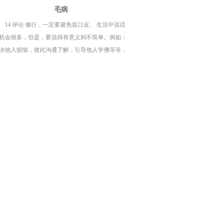
毛病
14 评论 修行，一定要避免造口业。 生活中说话
机会很多，但是，要说得有意义则不简单。例如：
决他人烦恼，彼此沟通了解，引导他人学佛等等，
果只是在制造是非，则自己与他人，常常都会两败
伤。 常常听到别人说人很坏、很差劲等的评论。如
，我们没