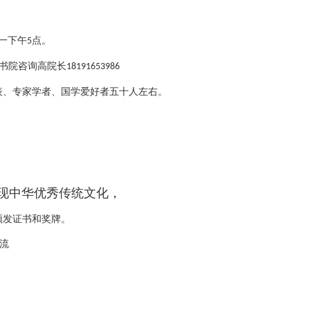
一下午
点。
5
书院咨询高院长
18191653986
表、专家学者、国学爱好者五十人左右。
现中华优秀传统文化，
颁发证书和奖牌。
流