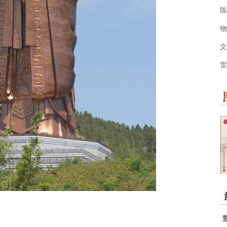
陈
物
文
雷