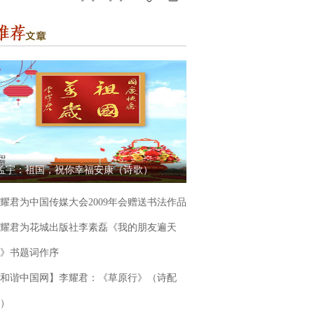
孟宇：祖国，祝你幸福安康（诗歌）
耀君为中国传媒大会2009年会赠送书法作品
耀君为花城出版社李素磊《我的朋友遍天
》书题词作序
和谐中国网】李耀君：《草原行》（诗配
）