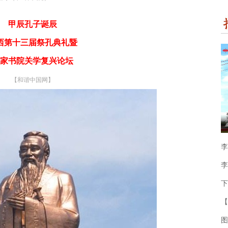
甲辰孔子诞辰
西第十三届祭孔典礼暨
家书院关学复兴论坛
【和谐中国网】
李
李
下
【
图