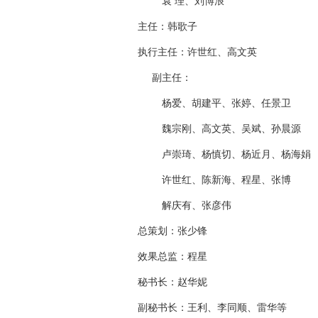
袁
理、刘博浪
主
任：韩歌子
执行主任：许世红、高文英
副主任：
杨爱、胡建平、张婷、任景卫
魏宗刚、高文英、吴斌、孙晨源
卢崇琦、杨慎切、杨近月、杨海娟
许世红、陈新海、程星、张博
解庆有、张彦伟
总策划：张少锋
效果总监：程星
秘书长：赵华妮
副秘书长：王利、李同顺、雷华等