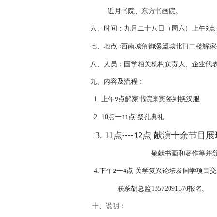
近月书院、东方书画院。
六、时间：九月二十八日（周六）上午
点
9
七、地点
西南城角御溪望城北门二楼解家
:
八、人员：国学相关机构负责人、企业代
九、内容及流程：
1.
上午
点解家书院来宾签到换汉服
9
2. 10
点一
点
祭孔典礼
11
3. 11点
点
献演十余节目展
----12
敬献书画和著作等并
4.
下午
一
点
关学复兴论坛及国学项目交
2
4
联系胡总监
13572091570
报名。
十、说明：