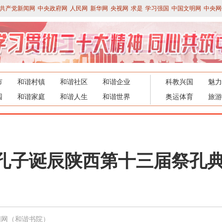
共产党新闻网
中央政府网
人民网
新华网
央视网
求是
学习强国
中国文明网
中央网
市
和谐村镇
和谐社区
和谐企业
科教兴国
魅力
园
和谐家庭
和谐人生
和谐世界
奥运体育
旅游
孔子诞辰陕西第十三届祭孔
国网（和谐书院）