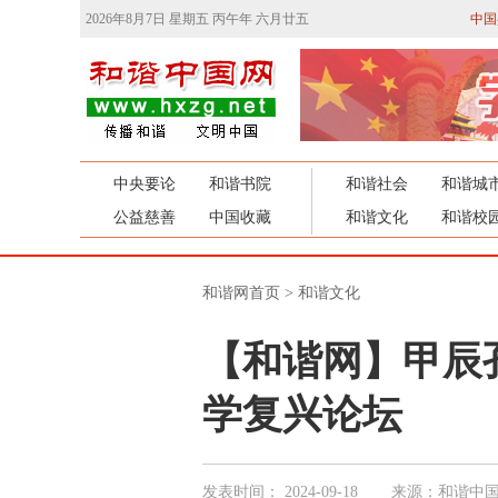
2026年8月7日 星期五 丙午年 六月廿五
中国
中央要论
和谐书院
和谐社会
和谐城
公益慈善
中国收藏
和谐文化
和谐校
和谐网首页
>
和谐文化
【和谐网】甲辰
学复兴论坛
发表时间：
2024-09-18
来源：和谐中